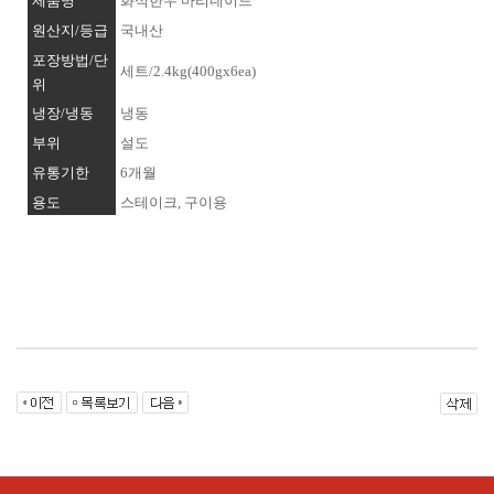
제품명
화식한우 마리네이드
원산지/등급
국내산
포장방법/단
세트/2.4kg(400gx6ea)
위
냉장/냉동
냉동
부위
설도
유통기한
6개월
용도
스테이크, 구이용