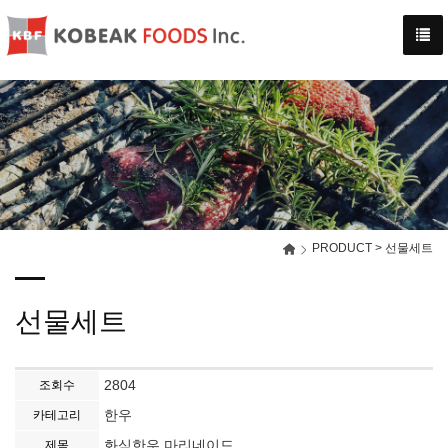
-->
PRODUCT > 선물세트
선물세트
2804
조회수
한우
카테고리
화식한우 마리네이드
제목