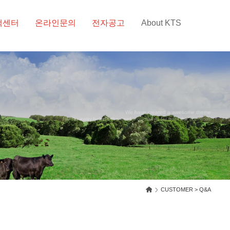
객센터
온라인문의
전자공고
About KTS
We have created a awesome theme
Far far away,behind the word mountains, far from the countries
CUSTOMER > Q&A