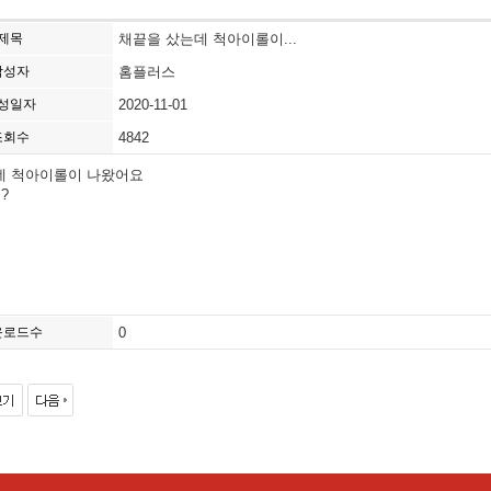
제목
채끝을 샀는데 척아이롤이...
작성자
홈플러스
성일자
2020-11-01
조회수
4842
데 척아이롤이 나왔어요
?
운로드수
0