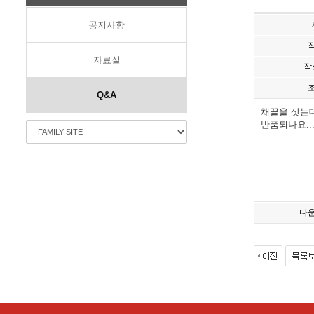
공지사항
자료실
작
Q&A
채끝을 삿는
반품되나요...
다