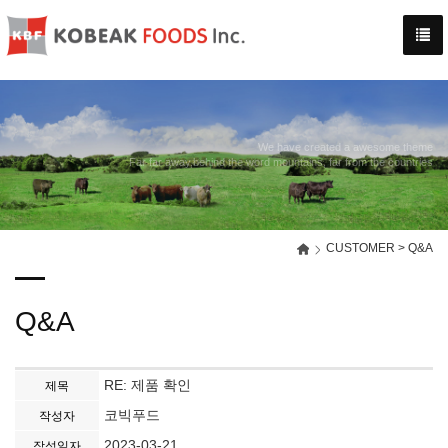
-->
We have created a awesome theme
Far far away,behind the word mountains, far from the countries
CUSTOMER > Q&A
Q&A
RE: 제품 확인
제목
코빅푸드
작성자
2023-03-21
작성일자