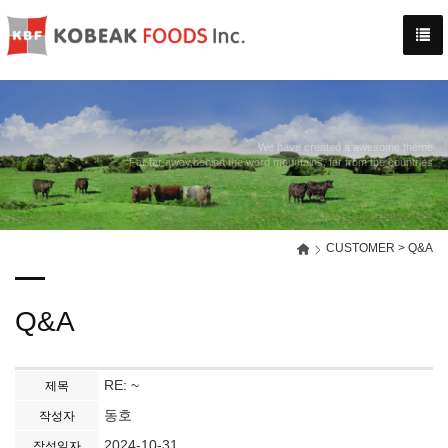
-->
We have created a awesome theme
Far far away,behind the word mountains, far from the countries
CUSTOMER > Q&A
Q&A
RE: ~
제목
동호
작성자
2024-10-31
작성일자