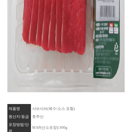
제품명
샤브샤브(육수/소스 포함)
원산지/등급
호주산
포장방법/단
MAP(산소포장)/300g
위