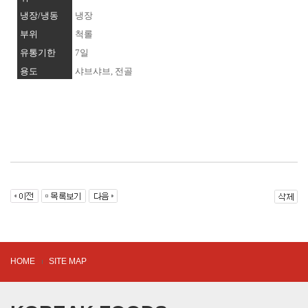
냉장/냉동
냉장
부위
척롤
유통기한
7일
용도
샤브샤브, 전골
HOME
SITE MAP