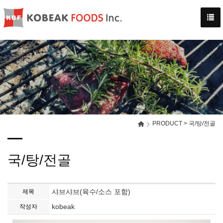
-->
PRODUCT > 국/탕/전골
국/탕/전골
샤브샤브(육수/소스 포함)
제목
kobeak
작성자