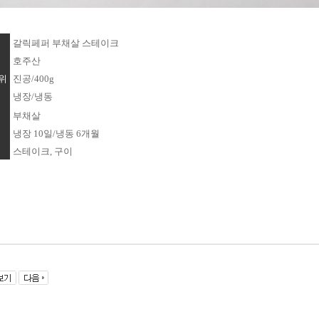
갈릭페퍼 부채살 스테이크
호주산
위
진공/400g
냉장/냉동
부채살
냉장 10일/냉동 6개월
스테이크, 구이