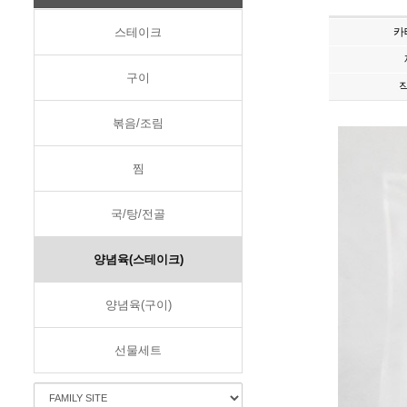
스테이크
카
구이
볶음/조림
찜
국/탕/전골
양념육(스테이크)
양념육(구이)
선물세트