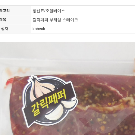
테고리
향신료/오일베이스
제목
갈릭페퍼 부채살 스테이크
작성자
kobeak