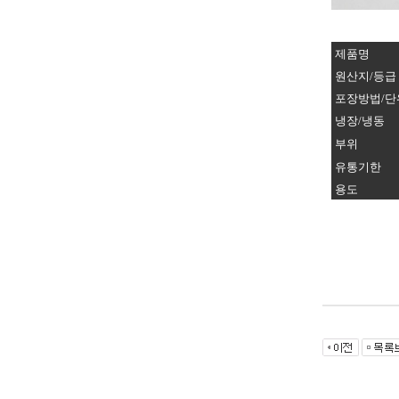
제품명
원산지/등급
포장방법/단
냉장/냉동
부위
유통기한
용도